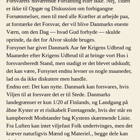
Forsvarets’nuværende Forfatning eller ikke. Nej, Tiden
er ikke til Opgør og Diskussion om forbigangne
Forsømmelser, men til med alle Kræfter at arbejde paa,
at forstærke det Forsvar, der vil blive Danmarks eneste
Værn, om den Dag — hvad Gud forbyde — skulde
oprinde, da det for Alvor skulde bruges.
Forsynet har givet Danmark Aar før Krigens Udbrud og
Maaneder efter Krigens Udbrud til at bringe vort Hus i
forsvarsberedt Stand, men stadigt er det blevet udskudt;
det kan være, Forsynet endnu levner os nogle maaneder,
lad os da ikke diskutere men handle.
Endnu eet: Det kan nytte. Danmark kan forsvares, hvis
Viljen til at forsvare det er til Stede. Danmarks
landegrænser er kun 1/20 af Finlands, og Landgang på
åbne Kyster er et risikabelt Foretagende, hvis der står en
kampberedt Modstander bag Kystens skærmende Linie.
Fra Luften kan intet viljefast Folk undertvinges, men det
kræver naturligvis Mænd og Materiel., begge dele kan