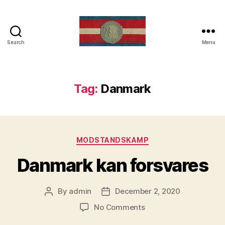
Search
Menu
Frihedskamp
Tag:
Danmark
Categories
MODSTANDSKAMP
Danmark kan forsvares
By
admin
December 2, 2020
Post
Post
author
date
on
No Comments
Danmark