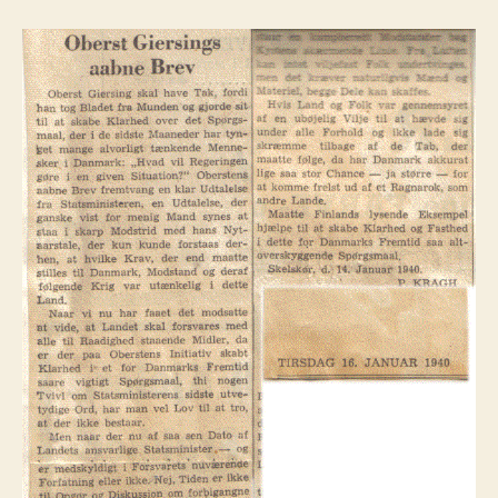
kan
forsvares