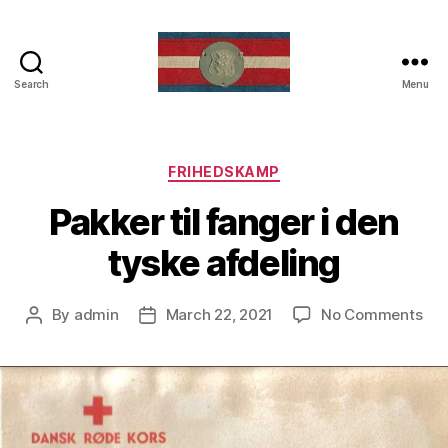
Search
Menu
Frihedskamp
Categories
FRIHEDSKAMP
Pakker til fanger i den
tyske afdeling
on
By
admin
March 22, 2021
No Comments
Post
Post
Pak
author
date
til
fan
i
de
tys